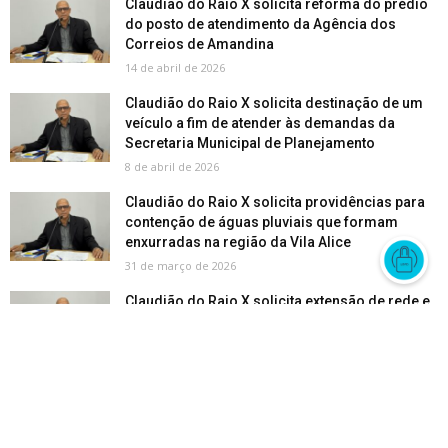
Claudião do Raio X solicita reforma do prédio
do posto de atendimento da Agência dos
Correios de Amandina
14 de abril de 2026
Claudião do Raio X solicita destinação de um
veículo a fim de atender às demandas da
Secretaria Municipal de Planejamento
8 de abril de 2026
Claudião do Raio X solicita providências para
contenção de águas pluviais que formam
enxurradas na região da Vila Alice
31 de março de 2026
Claudião do Raio X solicita extensão de rede e
ligação regular de energia na gleba Cristalina
24 de março de 2026
Claudião do Raio X solicita implantação de
redutores de velocidade na rua Mario
Fernandes Guimarães em Amandina