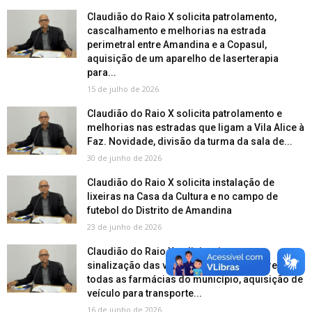
Claudião do Raio X solicita patrolamento,
cascalhamento e melhorias na estrada
perimetral entre Amandina e a Copasul,
aquisição de um aparelho de laserterapia
para...
15 de julho de 2026
Claudião do Raio X solicita patrolamento e
melhorias nas estradas que ligam a Vila Alice à
Faz. Novidade, divisão da turma da sala de...
30 de junho de 2026
Claudião do Raio X solicita instalação de
lixeiras na Casa da Cultura e no campo de
futebol do Distrito de Amandina
23 de junho de 2026
Claudião do Raio X solicita pintura e
sinalização das vagas reservadas em frente de
todas as farmácias do município, aquisição de
veículo para transporte...
16 de junho de 2026