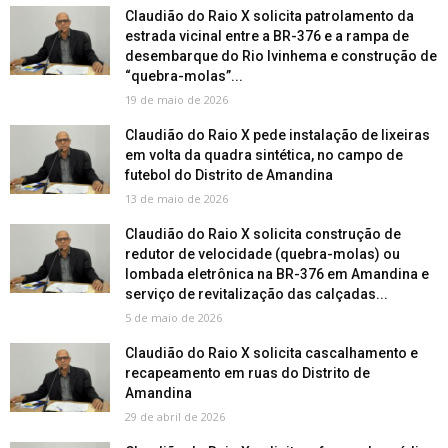
Claudião do Raio X solicita patrolamento da
estrada vicinal entre a BR-376 e a rampa de
desembarque do Rio Ivinhema e construção de
“quebra-molas”...
19 de maio de 2026
Claudião do Raio X pede instalação de lixeiras
em volta da quadra sintética, no campo de
futebol do Distrito de Amandina
13 de maio de 2026
Claudião do Raio X solicita construção de
redutor de velocidade (quebra-molas) ou
lombada eletrônica na BR-376 em Amandina e
serviço de revitalização das calçadas...
5 de maio de 2026
Claudião do Raio X solicita cascalhamento e
recapeamento em ruas do Distrito de
Amandina
29 de abril de 2026